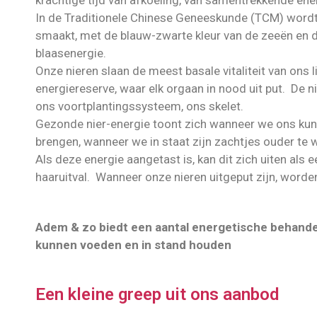
krachtige tijd van afkoeling, van samentrekkende ene
In de Traditionele Chinese Geneeskunde (TCM) wordt
smaakt, met de blauw-zwarte kleur van de zeeën en de
blaasenergie.
Onze nieren slaan de meest basale vitaliteit van ons
energiereserve, waar elk orgaan in nood uit put. De 
ons voortplantingssysteem, ons skelet.
Gezonde nier-energie toont zich wanneer we ons kunn
brengen, wanneer we in staat zijn zachtjes ouder t
Als deze energie aangetast is, kan dit zich uiten als
haaruitval. Wanneer onze nieren uitgeput zijn, worde
Adem & zo biedt een aantal energetische behandel
kunnen voeden en in stand houden
Een kleine greep uit ons aanbod