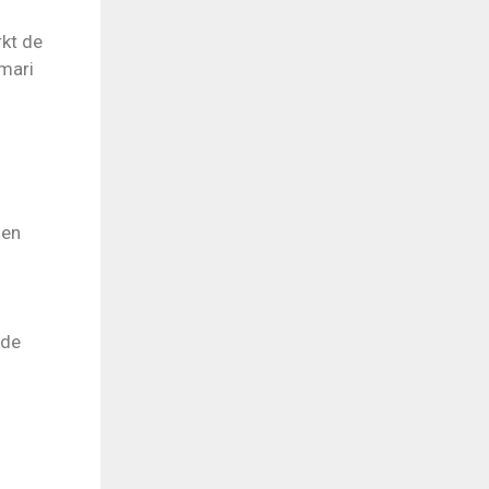
rkt de
amari
zen
nde