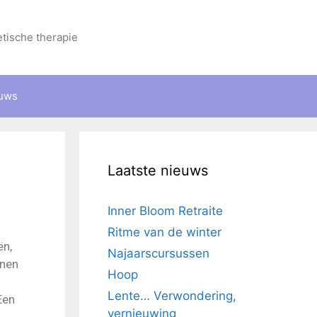
etische therapie
uws
Laatste nieuws
Inner Bloom Retraite
Ritme van de winter
ën,
Najaarscursussen
nnen
Hoop
Lente… Verwondering,
Een
vernieuwing