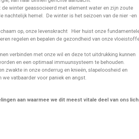
rgie, van naar binnen gerichte aandacht.
 de winter geassocieerd met element water en zijn zoute
 nachtelijk hemel. De winter is het seizoen van de nier -en
 lichaam op, onze levenskracht Hier huist onze fundamentel
nieren regelen en bepalen de gezondheid van onze vloeistoffe
en verbinden met onze wil en deze tot uitdrukking kunnen
e worden en een optimaal immuunsysteem te behouden.
 een zwakte in onze onderrug en knieën, slapeloosheid en
n we vatbaarder voor paniek en angst.
ingen aan waarmee we dit meest vitale deel van ons lic