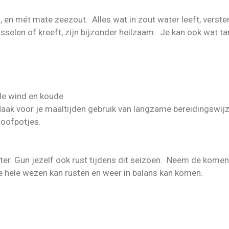
en mét mate zeezout. Alles wat in zout water leeft, verste
sselen of kreeft, zijn bijzonder heilzaam. Je kan ook wat t
de wind en koude.
aak voor je maaltijden gebruik van langzame bereidingswij
toofpotjes.
ter. Gun jezelf ook rust tijdens dit seizoen. Neem de kome
je hele wezen kan rusten en weer in balans kan komen.