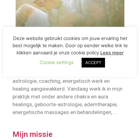
Deze website gebruikt cookies om jouw ervaring het
best mogelijk te maken. Door op eender welke link te
Mijn passie
klikken aanvaard je onze cookie policy
Lees meer
Cookie settings
ACCEPT
Fijne maar ook minder fijne ervaringen,
gevoelens en emoties hebben mijn passie voor
astrologie, coaching, energetisch werk en
healing aangewakkerd. Vandaag werk ik in mijn
praktijk met onder andere chakra en aura
healings, geboorte-astrologie, ademtherapie,
energetische massages en behandelingen, …
Mijn missie