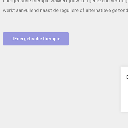
energetische therapie wakkert jouw zelfgenezend vermog
werkt aanvullend naast de reguliere of alternatieve gezon
Energetische therapie