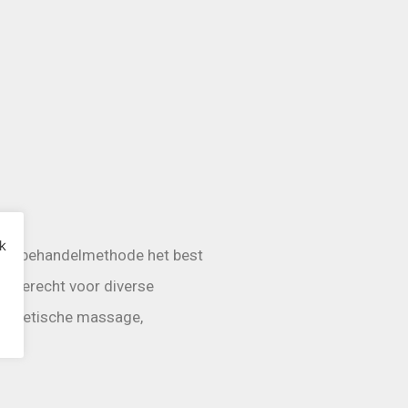
k
lke behandelmethode het best
je terecht voor diverse
nergetische massage,