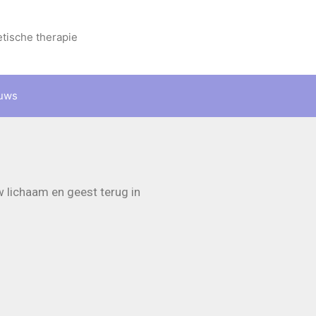
etische therapie
uws
uw lichaam en geest terug in