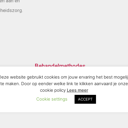
en aan en
dheidszorg.
Behandelmethodes
Deze website gebruikt cookies om jouw ervaring het best mogelij
Via een verkennend gesprek bepalen we we
te maken. Door op eender welke link te klikken aanvaard je onze
aanleunt bij jouw noden. Bij Adem & zo kan 
cookie policy
Lees meer
Cookie settings
behandelmethodes, zoals ademtherapie, e
ACCEPT
chakrabehandeling...