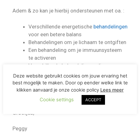
Adem & zo kan je hierbij ondersteunen met oa. :
Verschillende energetische
behandelingen
voor een betere balans
Behandelingen om je lichaam te ontgiften
Een behandeling om je immuunsysteem
te activeren
Verschillende behandelingen die
ondersteunen bij allergieën
Deze website gebruikt cookies om jouw ervaring het
…
best mogelijk te maken. Door op eender welke link te
klikken aanvaard je onze cookie policy
Lees meer
Tot binnenkort !
Cookie settings
ACCEPT
Groetjes,
Peggy