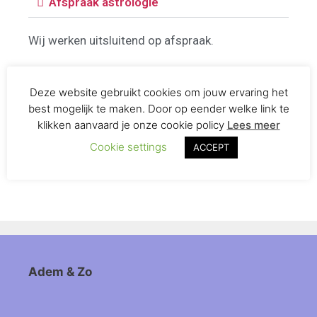
Afspraak astrologie
Wij werken uitsluitend op afspraak.
Een consult wordt contant afgerekend, er is geen
Deze website gebruikt cookies om jouw ervaring het
bankcontact.
best mogelijk te maken. Door op eender welke link te
klikken aanvaard je onze cookie policy
Lees meer
Bij verhindering vragen wij u om minimaal 24 uur
Cookie settings
van te voren afmelden, anders wordt het consult
ACCEPT
in rekening gebracht.
Adem & Zo