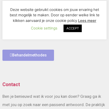
behandelmethode het best aanleunt bij jouw noden. Bij
Deze website gebruikt cookies om jouw ervaring het
Adem & zo kan je terecht voor diverse
best mogelijk te maken. Door op eender welke link te
klikken aanvaard je onze cookie policy
Lees meer
behandelmethodes, zoals ademtherapie, energetische
Cookie settings
ACCEPT
massage, chakrabehandeling...
Behandelmethodes
Contact
Ben je benieuwd wat ik voor jou kan doen? Graag ga ik
met jou op zoek naar een passend antwoord. De praktijk